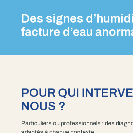
Des signes d’humidi
facture d’eau anorm
POUR QUI INTERV
NOUS ?
Particuliers ou professionnels : des diagno
adaptés à chaque contexte.