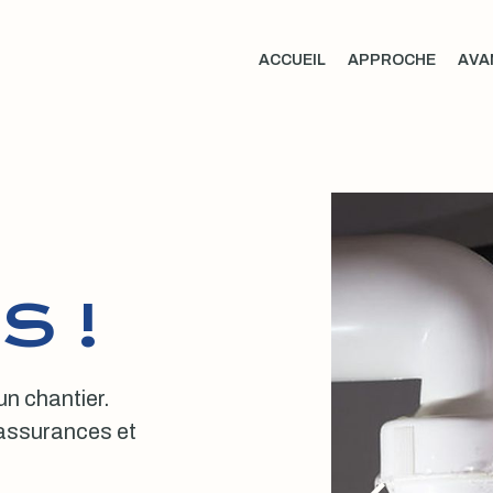
ACCUEIL
APPROCHE
AVA
S !
 un chantier.
, assurances et