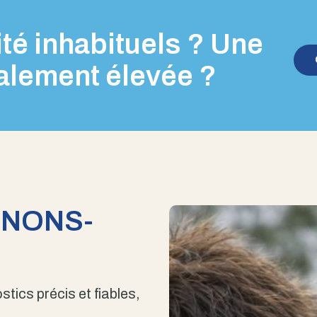
té inhabituels ? Une
alement élevée ?
ENONS-
stics précis et fiables,