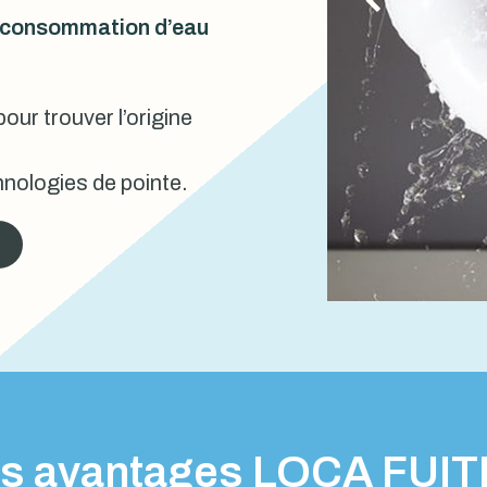
urconsommation d’eau
our trouver l’origine
nologies de pointe.
s avantages LOCA FUI