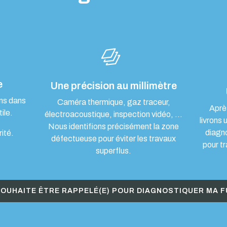
e
Une précision au millimètre
ons dans
Caméra thermique, gaz traceur,
Aprè
ile.
électroacoustique, inspection vidéo, …
livrons 
Nous identifions précisément la zone
diagn
rité.
défectueuse pour éviter les travaux
pour tr
superflus.
SOUHAITE ÊTRE RAPPELÉ(E) POUR DIAGNOSTIQUER MA F