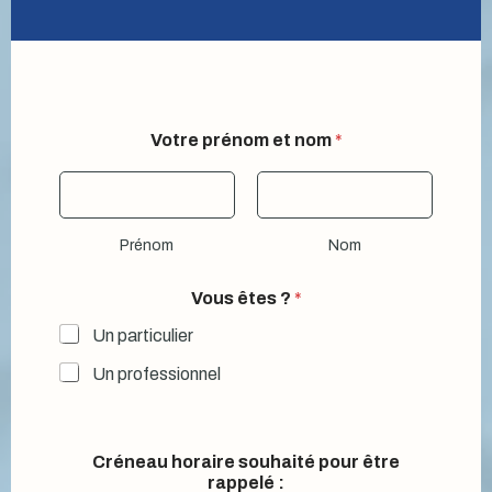
Votre prénom et nom
*
Prénom
Nom
*
Vous êtes ?
*
h
o
Un particulier
r
a
Un professionnel
i
r
e
ê
Créneau horaire souhaité pour être
t
rappelé :
e