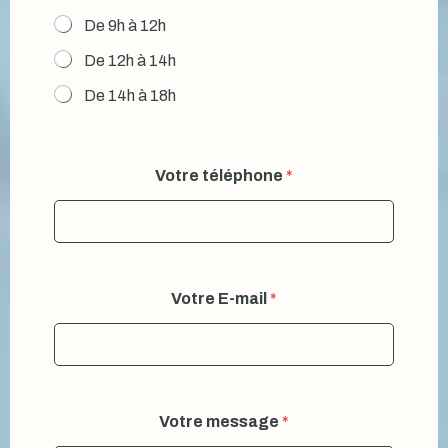
s
De 9h à 12h
De 12h à 14h
De 14h à 18h
Votre téléphone
*
Votre E-mail
*
Votre message
*