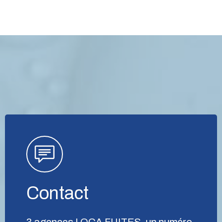
Contact
3 agences LOCA FUITES, un numéro