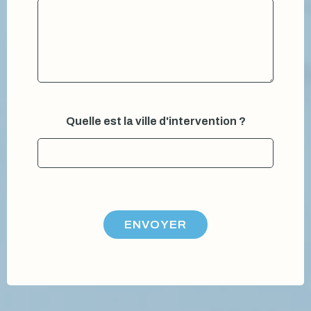
n
e
a
u
n
o
m
*
Quelle est la ville d'intervention ?
ENVOYER