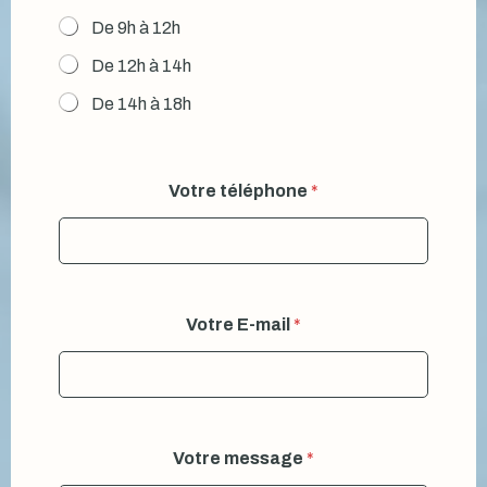
De 9h à 12h
De 12h à 14h
De 14h à 18h
Votre téléphone
*
Votre E-mail
*
C
Votre message
*
r
é