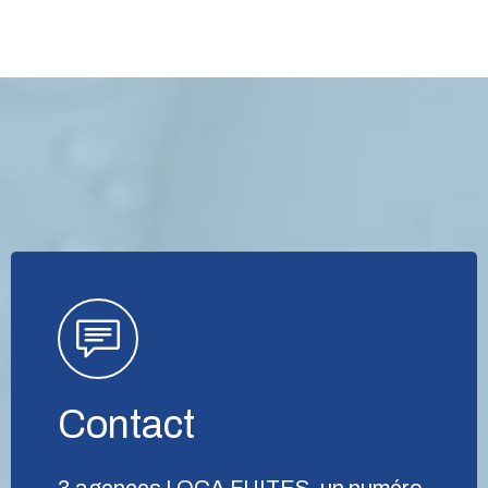
Contact
3 agences LOCA FUITES, un numéro