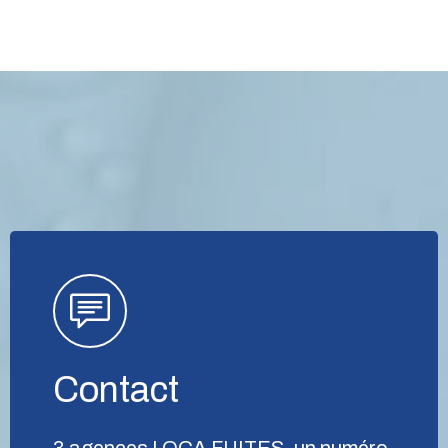
Contact
3 agences LOCA FUITES, un numéro