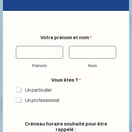
?
Votre prénom et nom
*
p
o
u
r
e
Prénom
Nom
t
Vous êtes ?
*
Un particulier
Un professionnel
Créneau horaire souhaité pour être
rappelé :