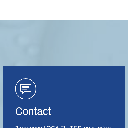
Contact
3 agences LOCA FUITES, un numéro