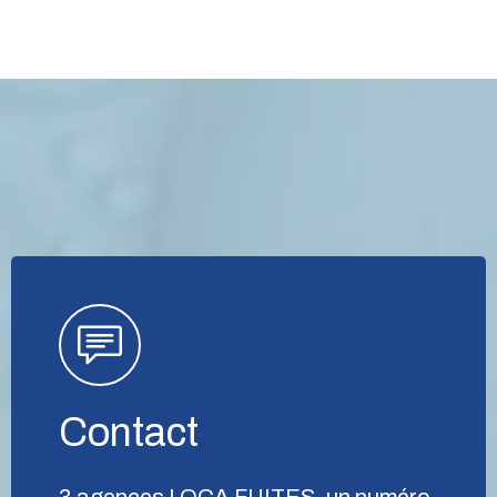
Contact
3 agences LOCA FUITES, un numéro