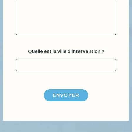
V
Quelle est la ville d'intervention ?
o
t
r
e
p
r
é
n
ENVOYER
o
m
m
e
s
s
a