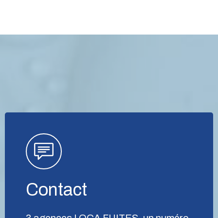
Contact
3 agences LOCA FUITES, un numéro