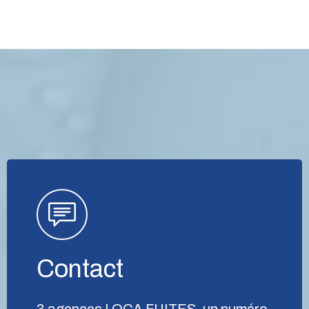
Contact
3 agences LOCA FUITES, un numéro