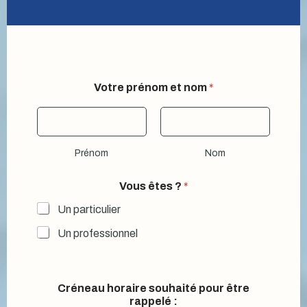
Votre prénom et nom
*
Prénom
Nom
Vous êtes ?
*
Un particulier
Un professionnel
r
Créneau horaire souhaité pour être
a
rappelé :
p