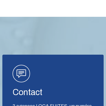
Contact
3 agences LOCA FUITES, un numéro