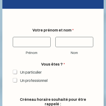
ê
Votre prénom et nom
*
t
r
e
V
o
Prénom
Nom
u
s
V
Vous êtes ?
*
o
t
Un particulier
r
Un professionnel
e
Créneau horaire souhaité pour être
rappelé :