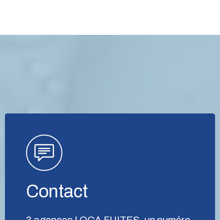
Contact
3 agences LOCA FUITES, un numéro