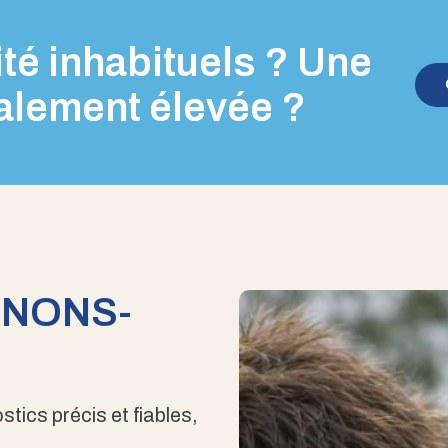
té inhabituels ? Une
alement élevée ?
ENONS-
stics précis et fiables,