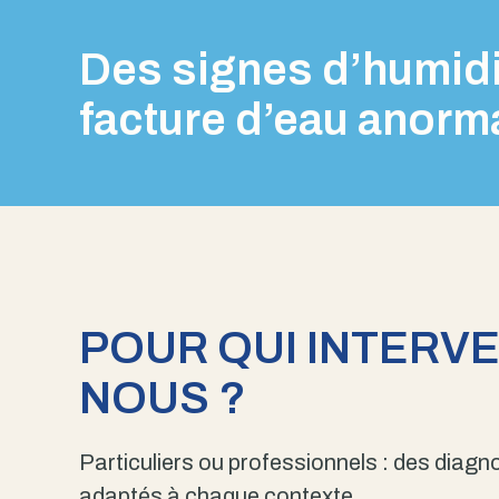
Des signes d’humidi
facture d’eau anorm
POUR QUI INTERV
NOUS ?
Particuliers ou professionnels : des diagno
adaptés à chaque contexte.