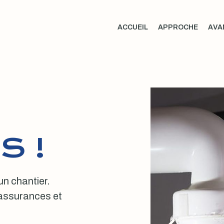
ACCUEIL
APPROCHE
AVA
S !
 un chantier.
, assurances et