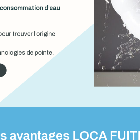
urconsommation d’eau
our trouver l’origine
nologies de pointe.
s avantages LOCA FUI