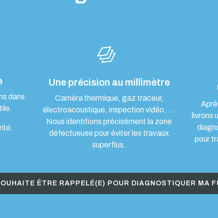
e
Une précision au millimètre
ons dans
Caméra thermique, gaz traceur,
Aprè
ile.
électroacoustique, inspection vidéo, …
livrons 
Nous identifions précisément la zone
diagn
rité.
défectueuse pour éviter les travaux
pour tr
superflus.
SOUHAITE ÊTRE RAPPELÉ(E) POUR DIAGNOSTIQUER MA F