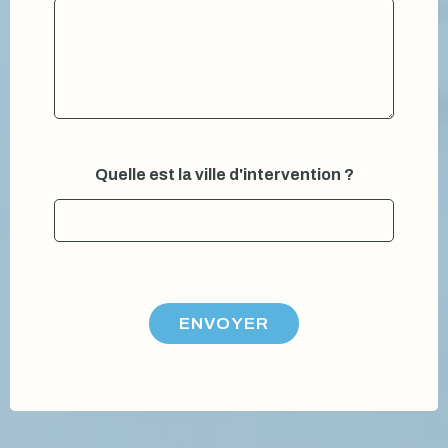
e
n
t
i
o
n
:
Quelle est la ville d'intervention ?
ENVOYER