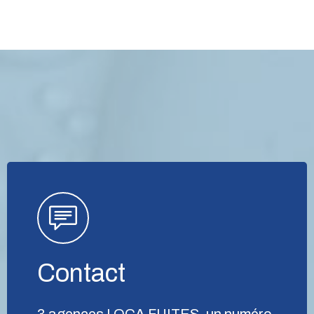
Contact
3 agences LOCA FUITES, un numéro