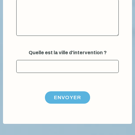
V
Quelle est la ville d'intervention ?
o
t
r
e
V
o
t
r
ENVOYER
e
v
i
l
l
e