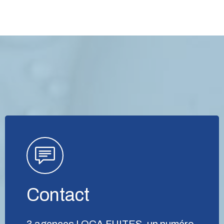
Contact
3 agences LOCA FUITES, un numéro