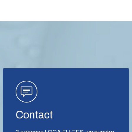
Contact
3 agences LOCA FUITES, un numéro