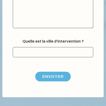
t
r
e
ê
t
e
s
Quelle est la ville d'intervention ?
ENVOYER