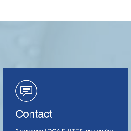
Contact
3 agences LOCA FUITES, un numéro