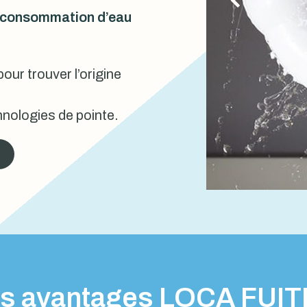
urconsommation d’eau
our trouver l’origine
nologies de pointe.
s avantages LOCA FUI