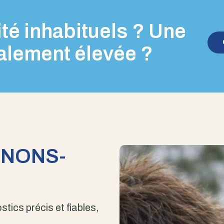
té inhabituels ? Une
alement élevée ?
ENONS-
stics précis et fiables,