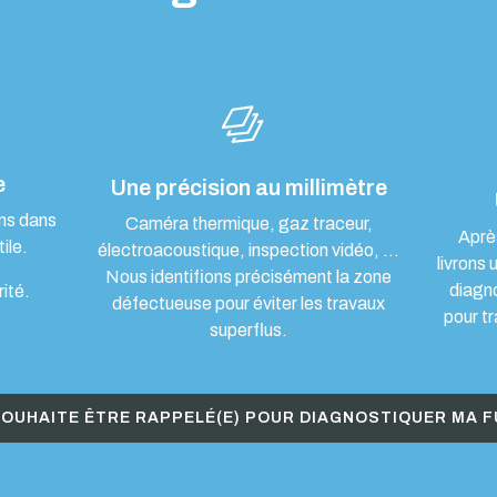
e
Une précision au millimètre
ons dans
Caméra thermique, gaz traceur,
Aprè
ile.
électroacoustique, inspection vidéo, …
livrons 
Nous identifions précisément la zone
diagn
rité.
défectueuse pour éviter les travaux
pour tr
superflus.
SOUHAITE ÊTRE RAPPELÉ(E) POUR DIAGNOSTIQUER MA F