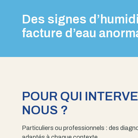
Des signes d’humidi
facture d’eau anorm
POUR QUI INTERV
NOUS ?
Particuliers ou professionnels : des diagno
adaptés à chaque contexte.