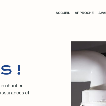
ACCUEIL
APPROCHE
AVA
S !
 un chantier.
, assurances et