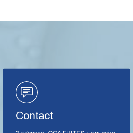
Contact
3 agences LOCA FUITES, un numéro