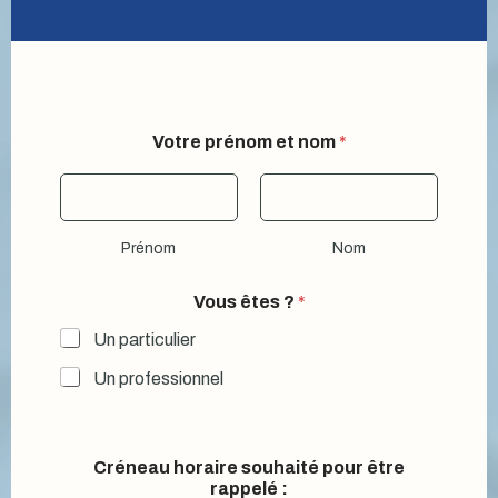
Votre prénom et nom
*
Prénom
Nom
V
Vous êtes ?
*
o
t
Un particulier
r
e
Un professionnel
*
V
o
t
Créneau horaire souhaité pour être
r
rappelé :
e