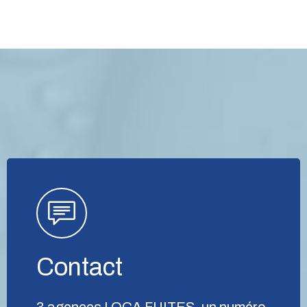
Contact
3 agences LOCA FUITES, un numéro