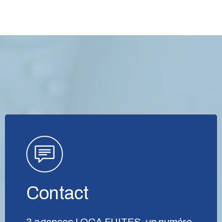
Contact
3 agences LOCA FUITES, un numéro