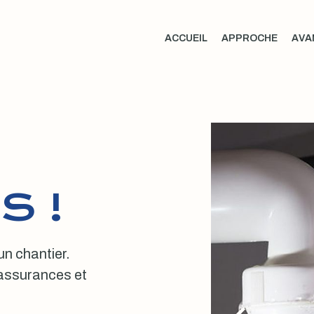
ACCUEIL
APPROCHE
AVA
S !
 un chantier.
, assurances et