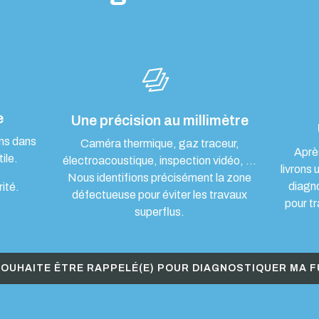
e
Une précision au millimètre
ons dans
Caméra thermique, gaz traceur,
Aprè
ile.
électroacoustique, inspection vidéo, …
livrons 
Nous identifions précisément la zone
diagn
rité.
défectueuse pour éviter les travaux
pour tr
superflus.
SOUHAITE ÊTRE RAPPELÉ(E) POUR DIAGNOSTIQUER MA F