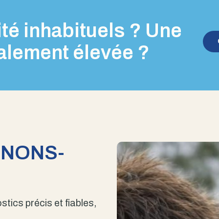
té inhabituels ? Une
alement élevée ?
ENONS-
stics précis et fiables,