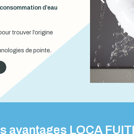
urconsommation d’eau
our trouver l’origine
nologies de pointe.
s avantages LOCA FUI