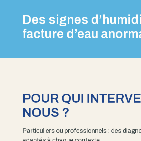
Des signes d’humidi
facture d’eau anorm
POUR QUI INTERV
NOUS ?
Particuliers ou professionnels : des diagno
adaptés à chaque contexte.