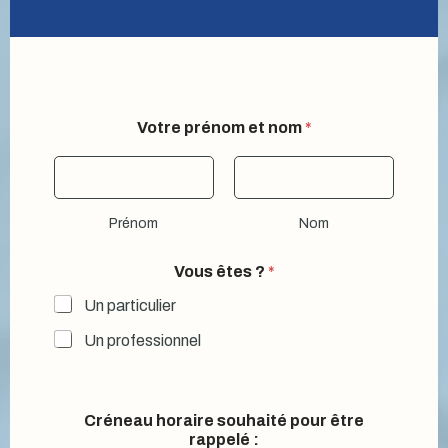
Votre prénom et nom
*
Prénom
Nom
Vous êtes ?
*
Un particulier
Un professionnel
p
Créneau horaire souhaité pour être
r
rappelé :
é