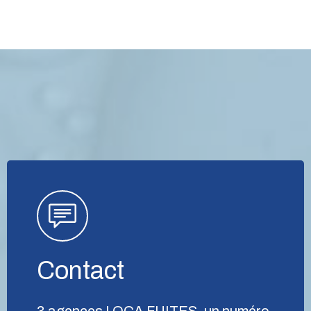
Contact
3 agences LOCA FUITES, un numéro