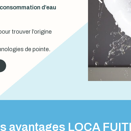
urconsommation d’eau
our trouver l’origine
nologies de pointe.
s avantages LOCA FUI