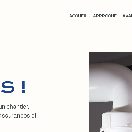
ACCUEIL
APPROCHE
AVA
S !
 un chantier.
, assurances et