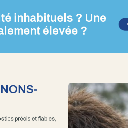
té inhabituels ? Une
alement élevée ?
ENONS-
stics précis et fiables,