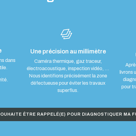
e
Une précision au millimètre
ons dans
Caméra thermique, gaz traceur,
Aprè
ile.
électroacoustique, inspection vidéo, …
livrons 
Nous identifions précisément la zone
diagn
rité.
défectueuse pour éviter les travaux
pour tr
superflus.
SOUHAITE ÊTRE RAPPELÉ(E) POUR DIAGNOSTIQUER MA F