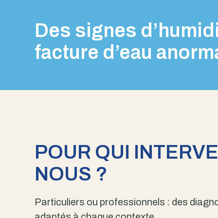
Des signes d’humidi
facture d’eau anorm
POUR QUI INTERV
NOUS ?
Particuliers ou professionnels : des diagno
adaptés à chaque contexte.