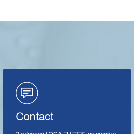
Contact
3 agences LOCA FUITES, un numéro