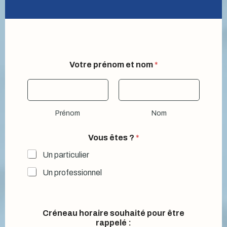
Votre prénom et nom
*
Prénom
Nom
Vous êtes ?
*
Un particulier
Un professionnel
Q
Créneau horaire souhaité pour être
u
rappelé :
e