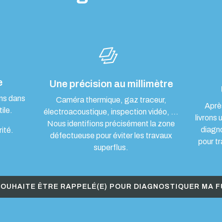
e
Une précision au millimètre
ons dans
Caméra thermique, gaz traceur,
Aprè
ile.
électroacoustique, inspection vidéo, …
livrons 
Nous identifions précisément la zone
diagn
rité.
défectueuse pour éviter les travaux
pour tr
superflus.
SOUHAITE ÊTRE RAPPELÉ(E) POUR DIAGNOSTIQUER MA F