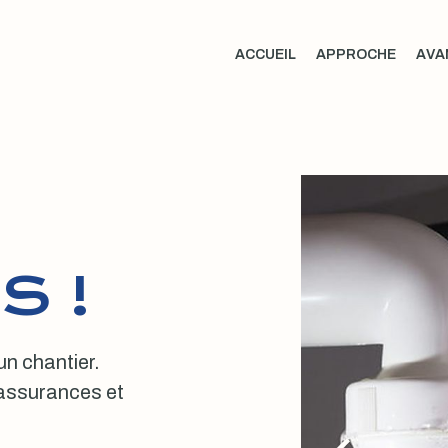
ACCUEIL
APPROCHE
AVA
S !
 un chantier.
, assurances et