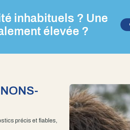
té inhabituels ? Une
alement élevée ?
ENONS-
stics précis et fiables,