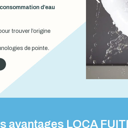
urconsommation d’eau
our trouver l’origine
nologies de pointe.
s avantages LOCA FUI