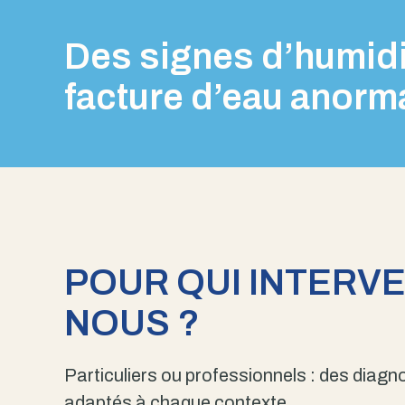
Des signes d’humidi
facture d’eau anorm
POUR QUI INTERV
NOUS ?
Particuliers ou professionnels : des diagno
adaptés à chaque contexte.