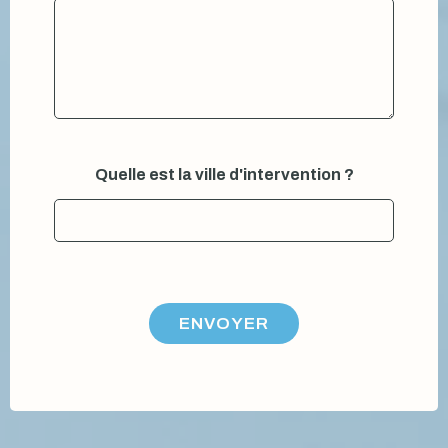
i
r
e
d
'
i
n
t
e
Quelle est la ville d'intervention ?
r
v
e
n
t
i
o
n
ENVOYER