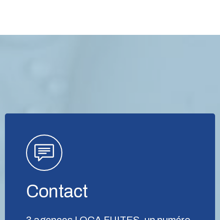
Contact
3 agences LOCA FUITES, un numéro