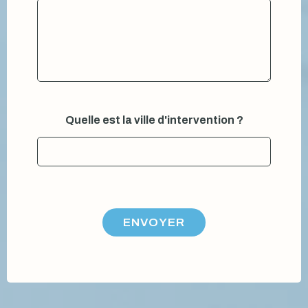
*
Quelle est la ville d'intervention ?
p
r
é
n
o
m
ê
t
ENVOYER
r
e