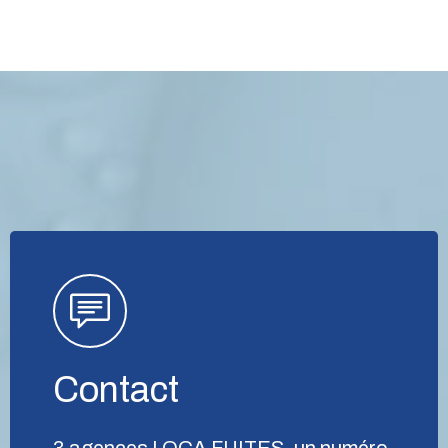
Contact
3 agences LOCA FUITES, un numéro