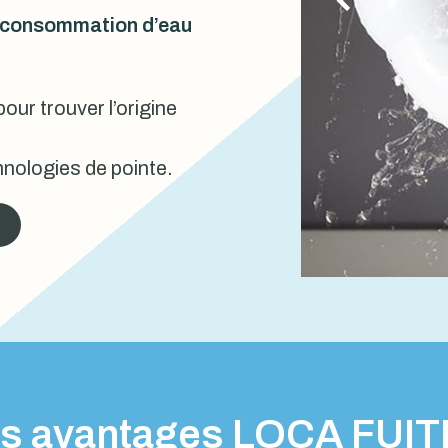
urconsommation d’eau
our trouver l’origine
nologies de pointe.
s avantages LOCA FUI