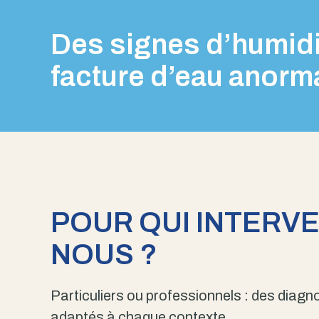
Des signes d’humidi
facture d’eau anorm
POUR QUI INTERV
NOUS ?
Particuliers ou professionnels : des diagno
adaptés à chaque contexte.