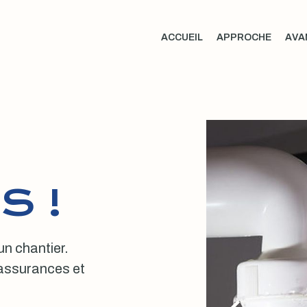
ACCUEIL
APPROCHE
AVA
S !
 un chantier.
, assurances et