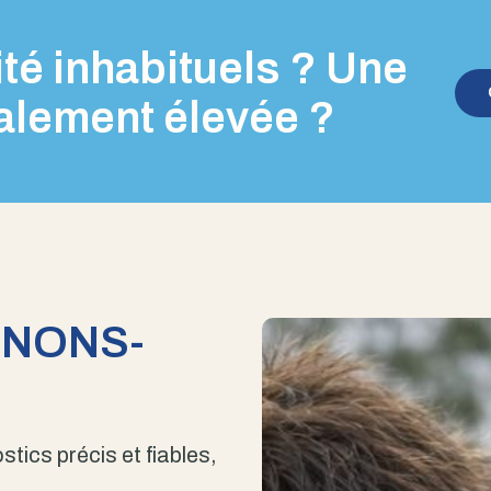
té inhabituels ? Une
alement élevée ?
ENONS-
stics précis et fiables,