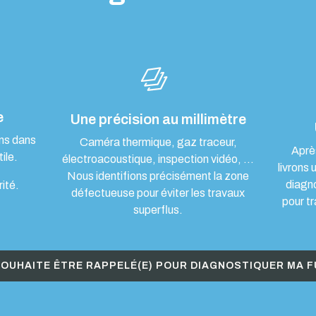
e
Une précision au millimètre
ons dans
Caméra thermique, gaz traceur,
Aprè
ile.
électroacoustique, inspection vidéo, …
livrons 
Nous identifions précisément la zone
diagn
rité.
défectueuse pour éviter les travaux
pour tr
superflus.
SOUHAITE ÊTRE RAPPELÉ(E) POUR DIAGNOSTIQUER MA F