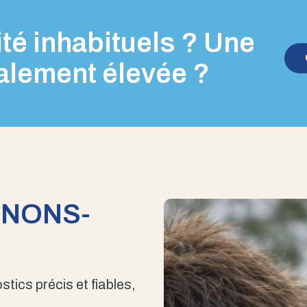
té inhabituels ? Une
alement élevée ?
ENONS-
stics précis et fiables,