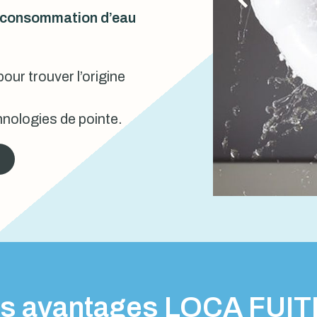
urconsommation d’eau
our trouver l’origine
nologies de pointe.
s avantages LOCA FUI