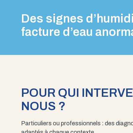
Des signes d’humidi
facture d’eau anorm
POUR QUI INTERV
NOUS ?
Particuliers ou professionnels : des diagno
adaptés à chaque contexte.