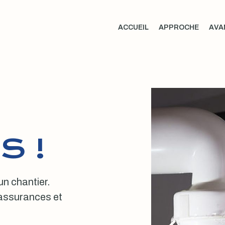
ACCUEIL
APPROCHE
AVA
S !
 un chantier.
, assurances et