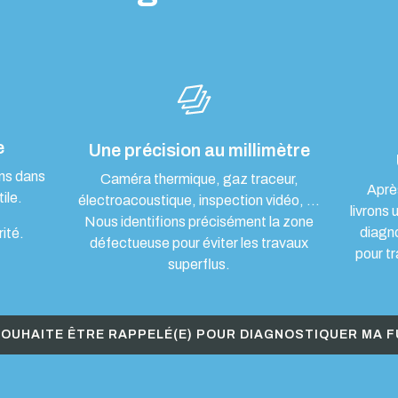
e
Une précision au millimètre
ons dans
Caméra thermique, gaz traceur,
Aprè
ile.
électroacoustique, inspection vidéo, …
livrons 
Nous identifions précisément la zone
diagn
rité.
défectueuse pour éviter les travaux
pour tr
superflus.
SOUHAITE ÊTRE RAPPELÉ(E) POUR DIAGNOSTIQUER MA F