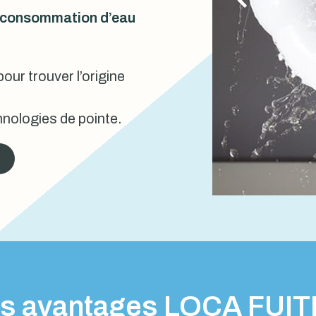
urconsommation d’eau
our trouver l’origine
nologies de pointe.
s avantages LOCA FUI