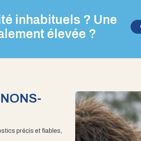
té inhabituels ? Une
alement élevée ?
ENONS-
stics précis et fiables,