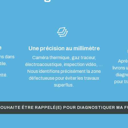
e
Une précision au millimètre
ons dans
Caméra thermique, gaz traceur,
Aprè
ile.
électroacoustique, inspection vidéo, …
livrons 
Nous identifions précisément la zone
diagn
rité.
défectueuse pour éviter les travaux
pour tr
superflus.
SOUHAITE ÊTRE RAPPELÉ(E) POUR DIAGNOSTIQUER MA F