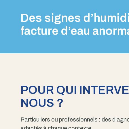
Des signes d’humidi
facture d’eau anorm
POUR QUI INTERV
NOUS ?
Particuliers ou professionnels : des diagno
adaptés à chaque contexte.