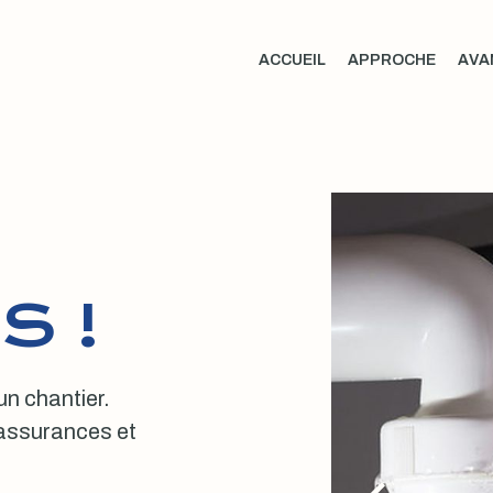
ACCUEIL
APPROCHE
AVA
S !
 un chantier.
, assurances et