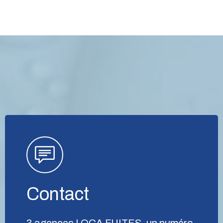
Contact
3 agences LOCA FUITES, un numéro