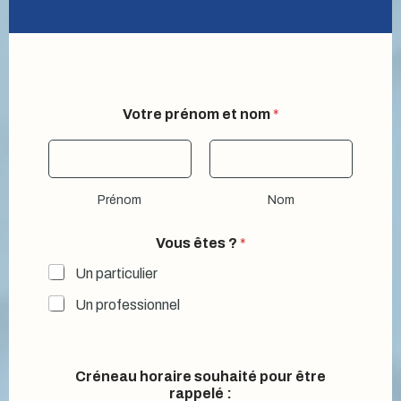
Votre prénom et nom
*
Prénom
Nom
V
Vous êtes ?
*
o
t
Un particulier
r
e
Un professionnel
ê
t
r
e
Créneau horaire souhaité pour être
V
rappelé :
o