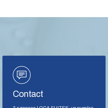
Contact
3 agences LOCA FUITES, un numéro