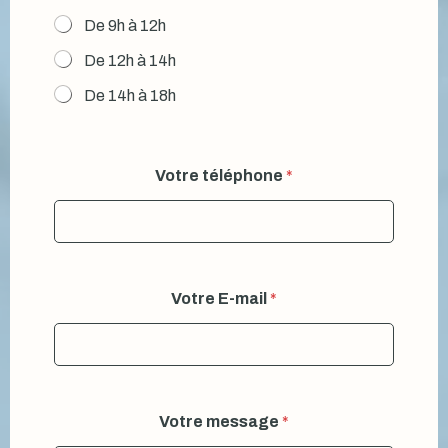
t
De 9h à 12h
r
e
De 12h à 14h
De 14h à 18h
Votre téléphone
*
Votre E-mail
*
Votre message
*