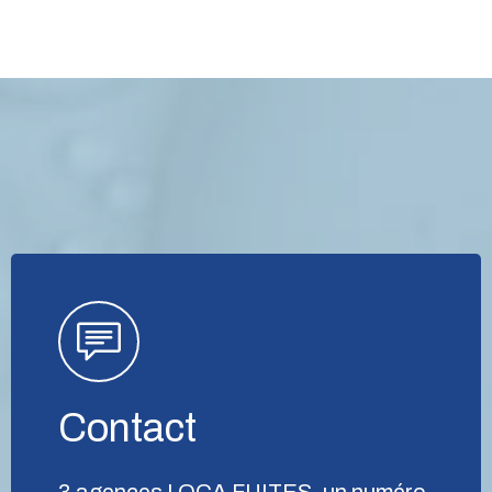
Contact
3 agences LOCA FUITES, un numéro