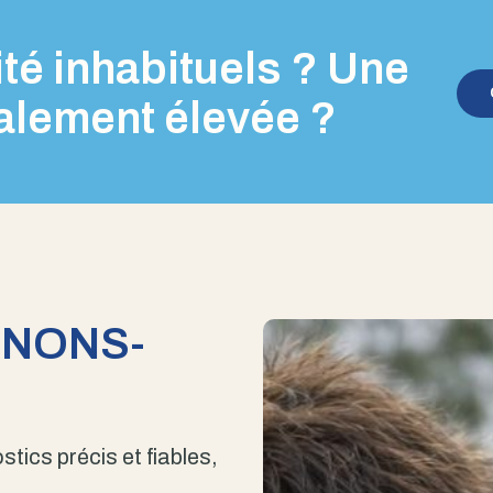
té inhabituels ? Une
alement élevée ?
ENONS-
stics précis et fiables,