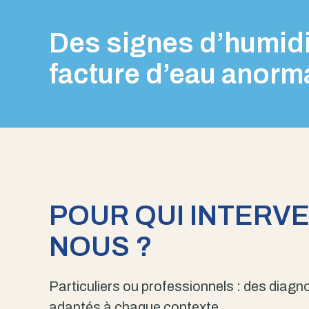
Des signes d’humidi
facture d’eau anorm
POUR QUI INTERV
NOUS ?
Particuliers ou professionnels : des diagno
adaptés à chaque contexte.