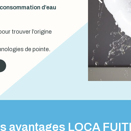
urconsommation d’eau
our trouver l’origine
nologies de pointe.
s avantages LOCA FUI