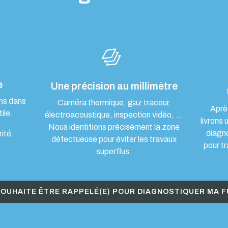
e
Une précision au millimètre
ons dans
Caméra thermique, gaz traceur,
Aprè
ile.
électroacoustique, inspection vidéo, …
livrons 
Nous identifions précisément la zone
diagn
rité.
défectueuse pour éviter les travaux
pour tr
superflus.
SOUHAITE ÊTRE RAPPELÉ(E) POUR DIAGNOSTIQUER MA F