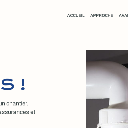
ACCUEIL
APPROCHE
AVA
S !
 un chantier.
, assurances et