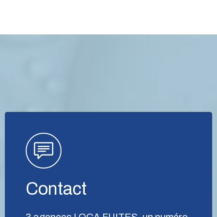
Contact
3 agences LOCA FUITES, un numéro