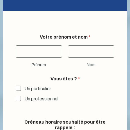
:
Votre prénom et nom
*
V
o
t
r
e
Prénom
Nom
m
e
s
Vous êtes ?
*
s
a
Un particulier
g
Un professionnel
e
Créneau horaire souhaité pour être
rappelé :