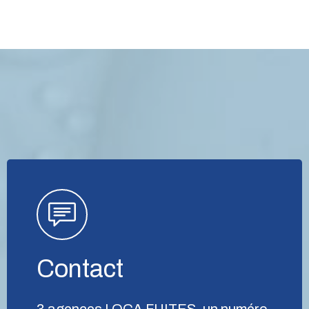
Contact
3 agences LOCA FUITES, un numéro