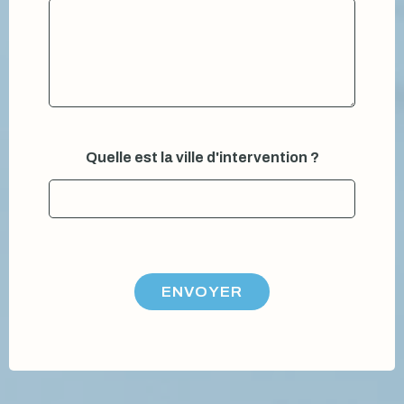
n
t
i
o
n
V
o
u
s
Quelle est la ville d'intervention ?
V
o
t
r
e
ENVOYER