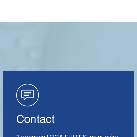
Contact
3 agences LOCA FUITES, un numéro