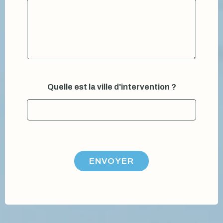
e
Quelle est la ville d'intervention ?
t
v
i
l
l
e
V
o
ENVOYER
t
r
e