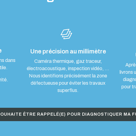
e
Une précision au millimètre
ons dans
Caméra thermique, gaz traceur,
Aprè
ile.
électroacoustique, inspection vidéo, …
livrons 
Nous identifions précisément la zone
diagn
rité.
défectueuse pour éviter les travaux
pour tr
superflus.
SOUHAITE ÊTRE RAPPELÉ(E) POUR DIAGNOSTIQUER MA F