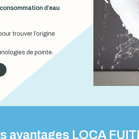
urconsommation d’eau
our trouver l’origine
nologies de pointe.
s avantages LOCA FUI