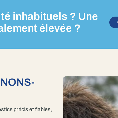
té inhabituels ? Une
alement élevée ?
ENONS-
stics précis et fiables,