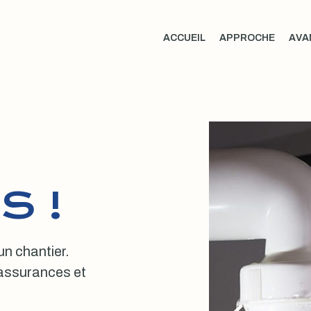
ACCUEIL
APPROCHE
AVA
S !
 un chantier.
, assurances et