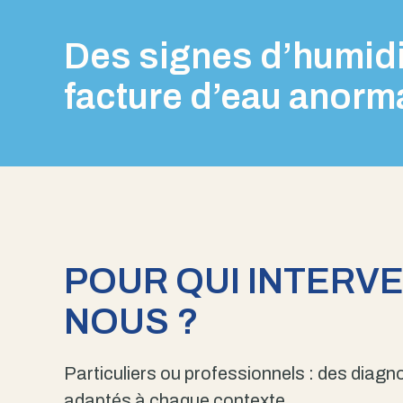
Des signes d’humidi
facture d’eau anorm
POUR QUI INTERV
NOUS ?
Particuliers ou professionnels : des diagno
adaptés à chaque contexte.