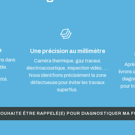
e
Une précision au millimètre
ons dans
Caméra thermique, gaz traceur,
Aprè
ile.
électroacoustique, inspection vidéo, …
livrons 
Nous identifions précisément la zone
diagn
rité.
défectueuse pour éviter les travaux
pour tr
superflus.
SOUHAITE ÊTRE RAPPELÉ(E) POUR DIAGNOSTIQUER MA F