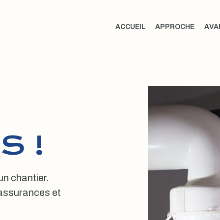
ACCUEIL
APPROCHE
AVA
S !
 un chantier.
, assurances et