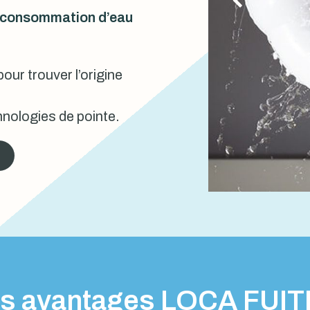
urconsommation d’eau
our trouver l’origine
nologies de pointe.
s avantages LOCA FUI