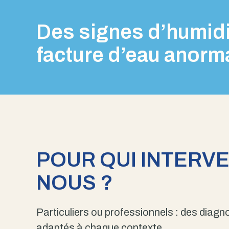
Des signes d’humidi
facture d’eau anorm
POUR QUI INTERV
NOUS ?
Particuliers ou professionnels : des diagno
adaptés à chaque contexte.