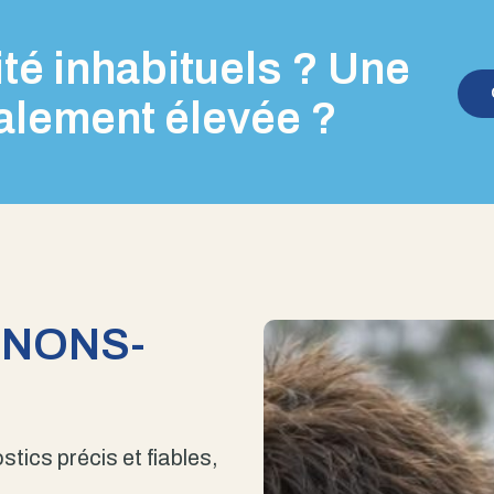
té inhabituels ? Une
alement élevée ?
ENONS-
stics précis et fiables,