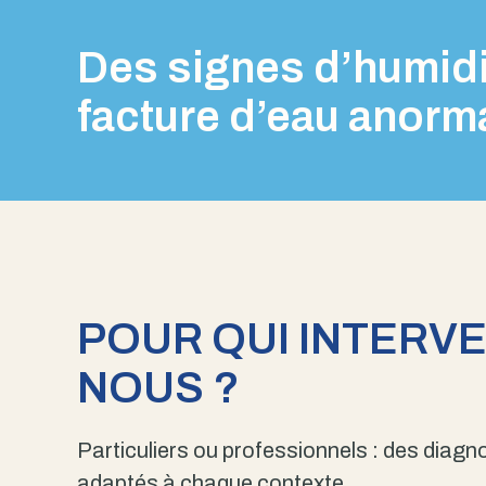
Des signes d’humidi
facture d’eau anorm
POUR QUI INTERV
NOUS ?
Particuliers ou professionnels : des diagno
adaptés à chaque contexte.