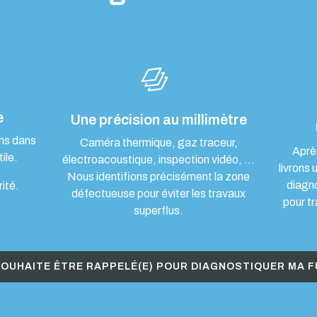
e
Une précision au millimètre
ons dans
Caméra thermique, gaz traceur,
Aprè
ile.
électroacoustique, inspection vidéo, …
livrons 
Nous identifions précisément la zone
diagn
rité.
défectueuse pour éviter les travaux
pour tr
superflus.
SOUHAITE ÊTRE RAPPELÉ(E) POUR DIAGNOSTIQUER MA F