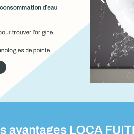
urconsommation d’eau
our trouver l’origine
nologies de pointe.
s avantages LOCA FUI