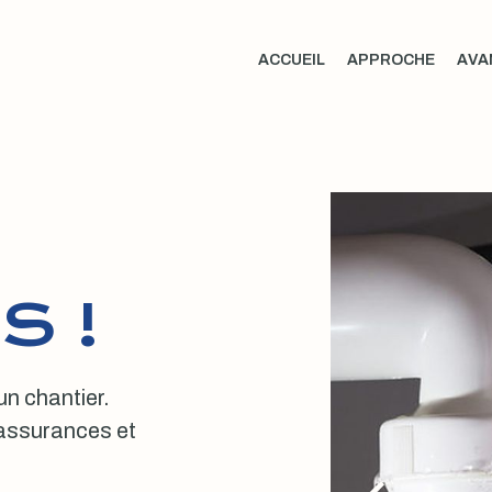
ACCUEIL
APPROCHE
AVA
S !
 un chantier.
, assurances et