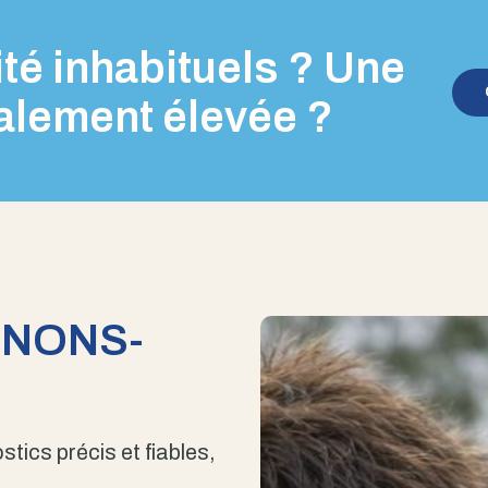
té inhabituels ? Une
alement élevée ?
ENONS-
stics précis et fiables,