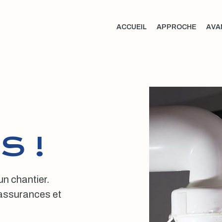
ACCUEIL
APPROCHE
AVA
S !
 un chantier.
, assurances et