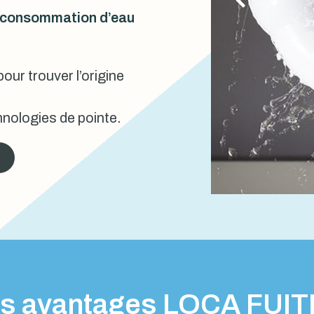
urconsommation d’eau
our trouver l’origine
nologies de pointe.
s avantages LOCA FUI