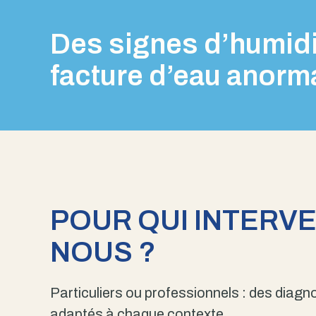
Des signes d’humidi
facture d’eau anorm
POUR QUI INTERV
NOUS ?
Particuliers ou professionnels : des diagno
adaptés à chaque contexte.