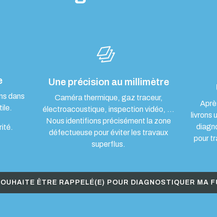
e
Une précision au millimètre
ons dans
Caméra thermique, gaz traceur,
Aprè
ile.
électroacoustique, inspection vidéo, …
livrons 
Nous identifions précisément la zone
diagn
rité.
défectueuse pour éviter les travaux
pour tr
superflus.
SOUHAITE ÊTRE RAPPELÉ(E) POUR DIAGNOSTIQUER MA F