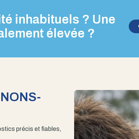
té inhabituels ? Une
alement élevée ?
ENONS-
stics précis et fiables,