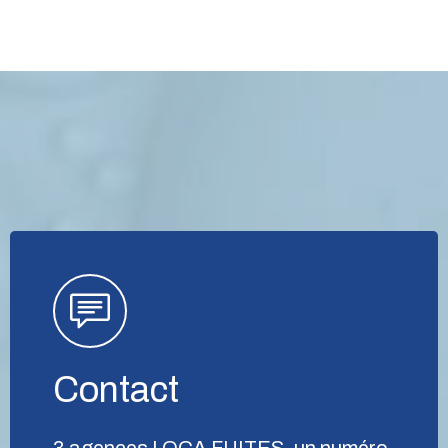
Contact
3 agences LOCA FUITES, un numéro