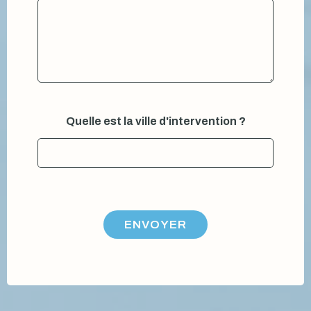
*
Quelle est la ville d'intervention ?
e
s
t
m
e
s
s
a
ENVOYER
g
e