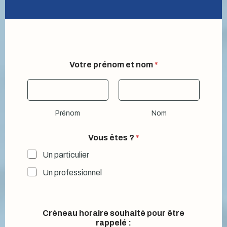
l
Votre prénom et nom
*
a
e
t
Q
u
Prénom
Nom
e
l
l
Vous êtes ?
*
e
Un particulier
Un professionnel
Créneau horaire souhaité pour être
rappelé :