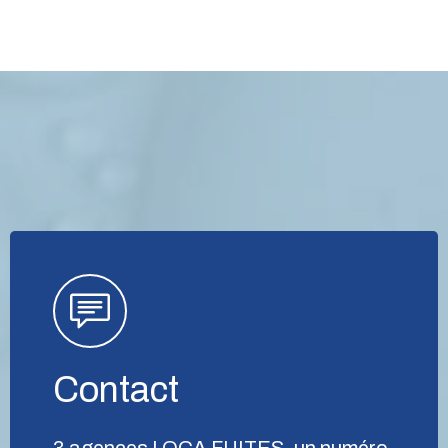
Contact
3 agences LOCA FUITES, un numéro