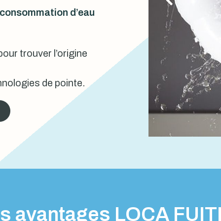
urconsommation d’eau
our trouver l’origine
nologies de pointe.
s avantages LOCA FUI