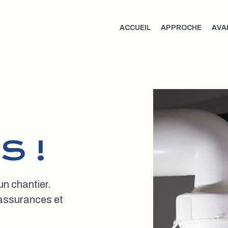
ACCUEIL
APPROCHE
AVA
S !
 un chantier.
, assurances et