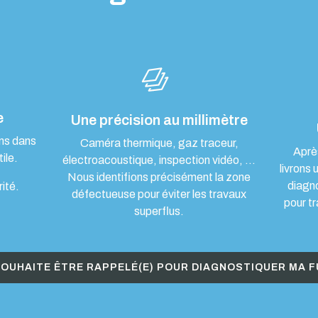
e
Une précision au millimètre
ons dans
Caméra thermique, gaz traceur,
Aprè
ile.
électroacoustique, inspection vidéo, …
livrons 
Nous identifions précisément la zone
diagn
rité.
défectueuse pour éviter les travaux
pour tr
superflus.
SOUHAITE ÊTRE RAPPELÉ(E) POUR DIAGNOSTIQUER MA F