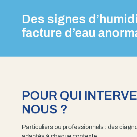
Des signes d’humidi
facture d’eau anorm
POUR QUI INTERV
NOUS ?
Particuliers ou professionnels : des diagno
adaptés à chaque contexte.