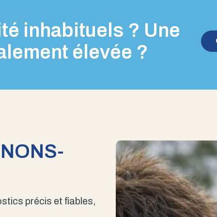
té inhabituels ? Une
alement élevée ?
ENONS-
stics précis et fiables,