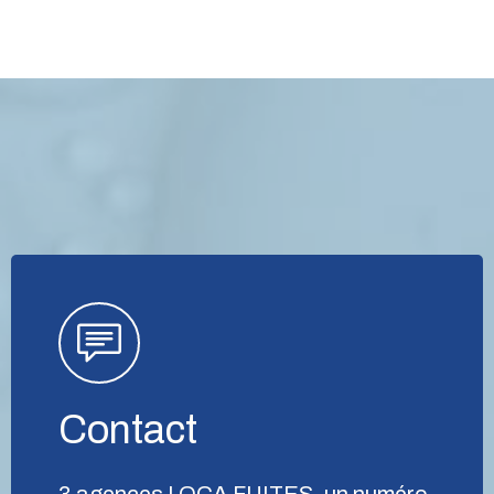
Contact
3 agences LOCA FUITES, un numéro