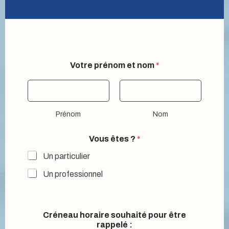
l
Votre prénom et nom
*
a
e
t
V
o
Prénom
Nom
t
r
e
Vous êtes ?
*
Un particulier
Un professionnel
Créneau horaire souhaité pour être
rappelé :