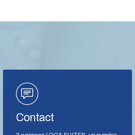
Contact
3 agences LOCA FUITES, un numéro