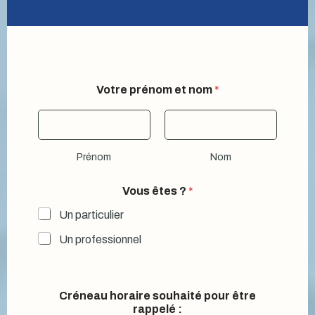
Votre prénom et nom
*
Prénom
Nom
ê
Vous êtes ?
*
t
r
Un particulier
e
V
Un professionnel
o
t
r
e
Créneau horaire souhaité pour être
*
rappelé :