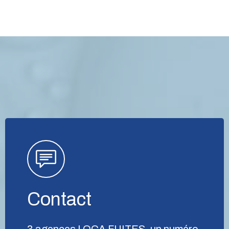
Contact
3 agences LOCA FUITES, un numéro