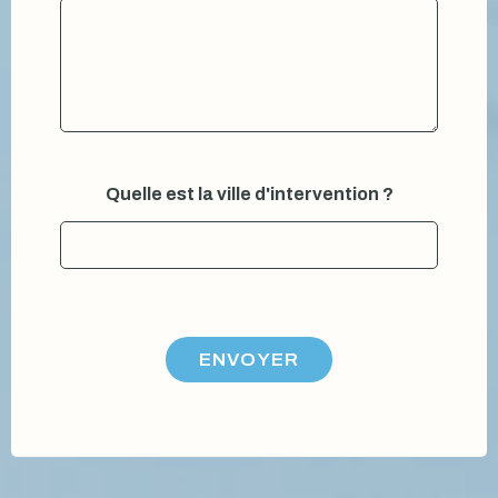
p
Quelle est la ville d'intervention ?
r
é
n
o
m
Q
u
e
ENVOYER
l
l
e
Q
u
e
l