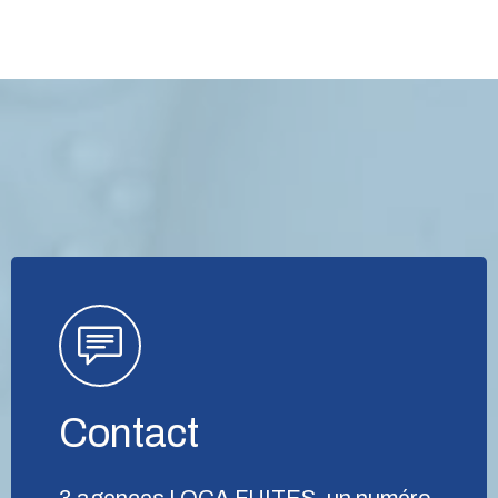
Contact
3 agences LOCA FUITES, un numéro