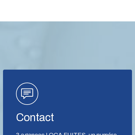
Contact
3 agences LOCA FUITES, un numéro