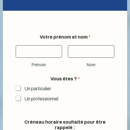
Votre prénom et nom
*
Prénom
Nom
Vous êtes ?
*
Un particulier
Un professionnel
?
Créneau horaire souhaité pour être
ê
rappelé :
t