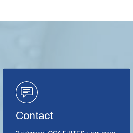
Contact
3 agences LOCA FUITES, un numéro