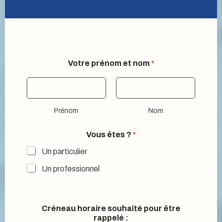
Votre prénom et nom
*
Prénom
Nom
V
Vous êtes ?
*
o
t
Un particulier
r
e
Un professionnel
:
?
Créneau horaire souhaité pour être
rappelé :