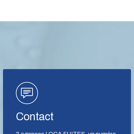
Contact
3 agences LOCA FUITES, un numéro