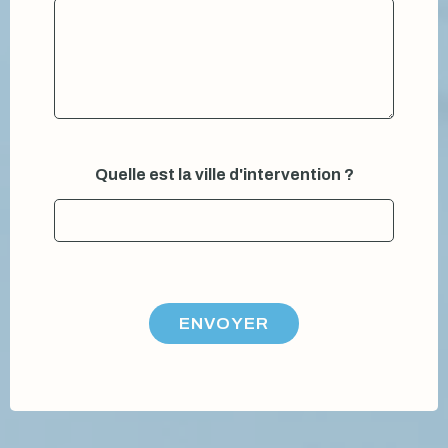
o
t
r
e
Quelle est la ville d'intervention ?
ENVOYER